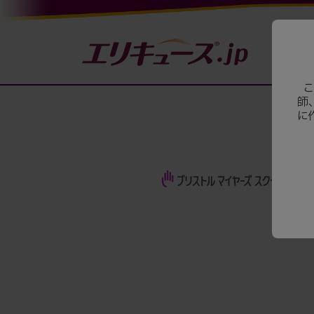
こ
師
に