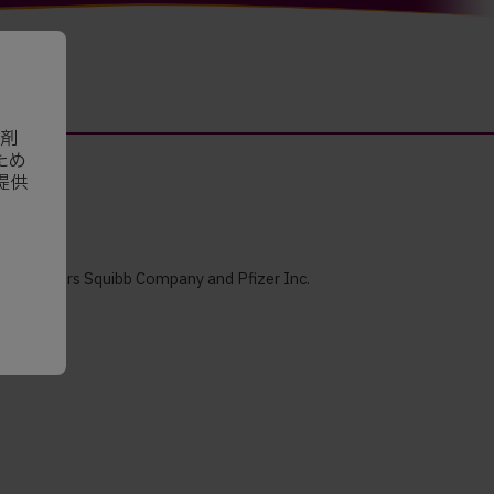
剤
ため
提供
istol-Myers Squibb Company and Pfizer Inc.