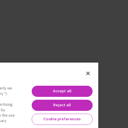
erly we
Accept all
ry”).
ertising
Reject all
 by
to the use
Cookie preferences
sary