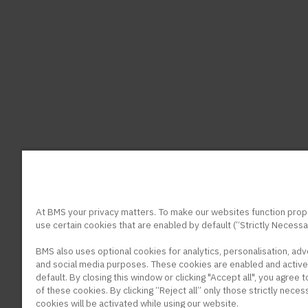
At BMS your privacy matters. To make our websites function prop
use certain cookies that are enabled by default (“Strictly Necessa
BMS also uses optional cookies for analytics, personalisation, adv
and social media purposes. These cookies are enabled and active
default. By closing this window or clicking "Accept all", you agree 
of these cookies. By clicking “Reject all” only those strictly neces
cookies will be activated while using our website.