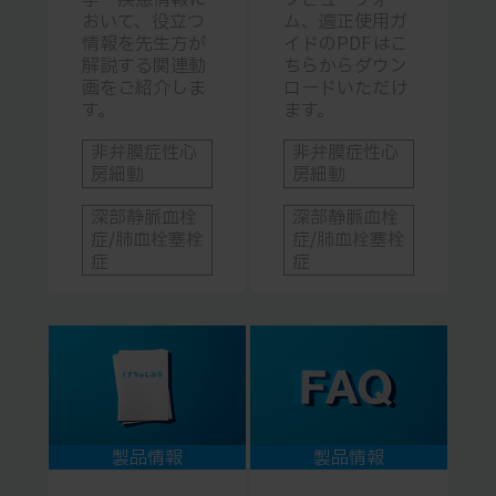
学・疾患情報に
タビューフォー
おいて、役立つ
ム、適正使用ガ
情報を先生方が
イドのPDFはこ
解説する関連動
ちらからダウン
画をご紹介しま
ロードいただけ
す。
ます。
非弁膜症性心
非弁膜症性心
房細動
房細動
深部静脈血栓
深部静脈血栓
症/肺血栓塞栓
症/肺血栓塞栓
症
症
製品情報
製品情報