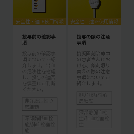
安全性・適正使用情報
安全性・適正使用情報
投与前の確認事
投与の際の注意
項
事項
投与前の確認事
抗凝固剤治療中
項についてご紹
の患者さんにお
介します。出血
ける、薬剤切り
の危険性を考慮
替えの際の注意
し、投与の適否
事項についてご
を慎重にご判断
紹介します。
ください。
非弁膜症性心
非弁膜症性心
房細動
房細動
深部静脈血栓
深部静脈血栓
症/肺血栓塞栓
症/肺血栓塞栓
症
症