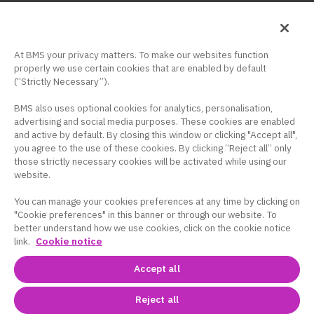
安全性・適正使用情報
ウェブセミナー
At BMS your privacy matters. To make our websites function
サイトマップ
properly we use certain cookies that are enabled by default
(“Strictly Necessary”).
サイト利用条件
BMS also uses optional cookies for analytics, personalisation,
お問い合わせ
advertising and social media purposes. These cookies are enabled
and active by default. By closing this window or clicking "Accept all",
you agree to the use of these cookies. By clicking “Reject all” only
those strictly necessary cookies will be activated while using our
website.
Webサイト
You can manage your cookies preferences at any time by clicking on
プライバシーポリシー
"Cookie preferences" in this banner or through our website. To
better understand how we use cookies, click on the cookie notice
クッキー設定
link.
Cookie notice
米国サイト
Accept all
BMS HEALTHCARE
Reject all
© Bristol-Myers Squibb Company and Pfizer Inc.