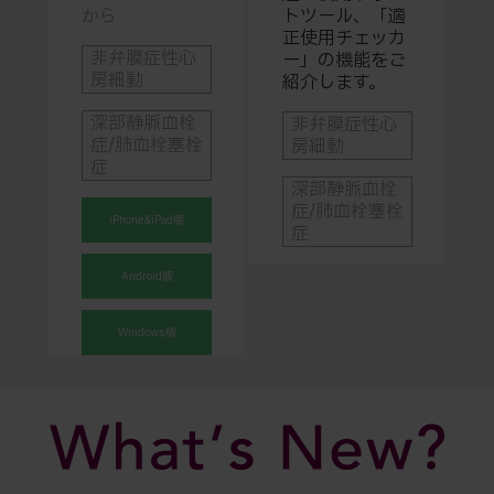
から
トツール、「適
正使用チェッカ
非弁膜症性心
ー」の機能をご
房細動
紹介します。
深部静脈血栓
非弁膜症性心
症/肺血栓塞栓
房細動
症
深部静脈血栓
症/肺血栓塞栓
iPhone&iPad版
症
Android版
Windows版