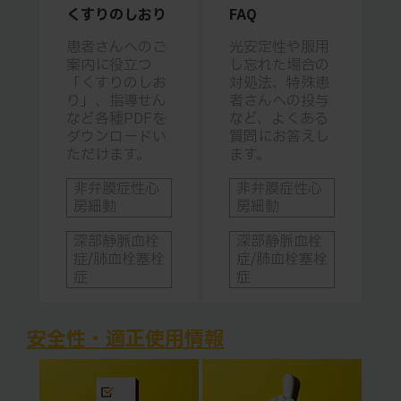
くすりのしおり
FAQ
患者さんへのご
光安定性や服用
案内に役立つ
し忘れた場合の
「くすりのしお
対処法、特殊患
り」、指導せん
者さんへの投与
など各種PDFを
など、よくある
ダウンロードい
質問にお答えし
ただけます。
ます。
非弁膜症性心
非弁膜症性心
房細動
房細動
深部静脈血栓
深部静脈血栓
症/肺血栓塞栓
症/肺血栓塞栓
症
症
安全性・適正使用情報