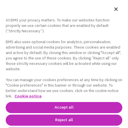
安全性・適正使用情報
ウェブセミナー
At BMS your privacy matters. To make our websites function
サイトマップ
properly we use certain cookies that are enabled by default
(“Strictly Necessary”).
サイト利用条件
BMS also uses optional cookies for analytics, personalisation,
advertising and social media purposes. These cookies are enabled
and active by default. By closing this window or clicking "Accept all",
you agree to the use of these cookies. By clicking “Reject all” only
those strictly necessary cookies will be activated while using our
website.
Webサイト
You can manage your cookies preferences at any time by clicking on
プライバシーポリシー
"Cookie preferences" in this banner or through our website. To
better understand how we use cookies, click on the cookie notice
クッキー設定
link.
Cookie notice
Accept all
Reject all
© Bristol-Myers Squibb Company and Pfizer Inc.